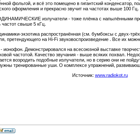
нной фольгой, и всё это помещено в гигантский конденсатор, 
ского оформления и прекрасно звучит на частотах выше 100 Гц.
ЗОДИНАМИЧЕСКИЕ излучатели - тоже плёнка с напылёнными про
 частот свыше 5 кГц.
динамики-экзотика распространённая (см. бумбоксы с двух-трё
, претендующего на Hi-Fi звуковоспроизведение . Все их можно 
- ионофон. Демонстрировался на всесоюзной выставке творчест
овой частотой. Качество звучания - выше всяких похвал. Недос
ется возродить подобные излучатели, но в серию они не пойду
нужны тренированные уши. О комплексе упражнений, развивающ
Источник:
www.radiokot.ru