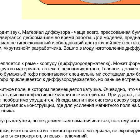
одит звук. Материал диффузора - чаще всего, прессованная бу
двергался деформациям во время работы. Для моделей, предна
риал не гигроскопичный и обладающий достаточной жёсткостью
ом, «крутизной» разработчика. Вошло в моду изготовление диф
репляется к раме - корпусу (диффузородержателю). Может форм
 другого материала- латекса ,пенополиуретана. Главное- долж
о бумажный гофр пропитывают специальными составами для бо
офр приклеивается к диффузородержателю, но раньше встреча
нитное поле, в котором перемещается катушка. Очевидно, что ч
вать высокоэффективные магнитные материалы. При ударах, са
т необратимо ухудшится. Иногда магнитная система сверху экр
встречались конструкции, где для усиления магнитного поля на
очника.
нутрь катушки, но не должен сам намагничиваться, поэтому изго
ушки, изготовляется из тонкого прочного материала, не экрани
ьно электрокартон, в новых - алюминий.