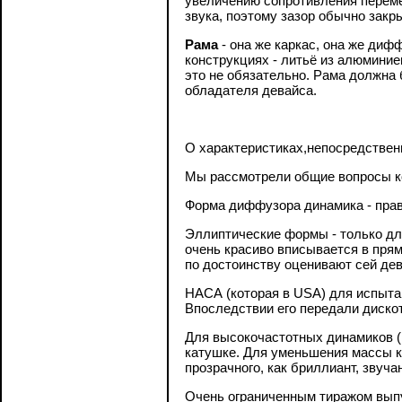
увеличению сопротивления перем
звука, поэтому зазор обычно закр
Рама
- она же каркас, она же диф
конструкциях - литьё из алюмини
это не обязательно. Рама должна 
обладателя девайса.
О характеристиках,непосредствен
Мы рассмотрели общие вопросы ко
Форма диффузора динамика - прав
Эллиптические формы - только дл
очень красиво вписывается в прям
по достоинству оценивают сей дев
НАСА (которая в USA) для испы
Впоследствии его передали дискот
Для высокочастотных динамиков (
катушке. Для уменьшения массы к
прозрачного, как бриллиант, звуча
Очень ограниченным тиражом вып