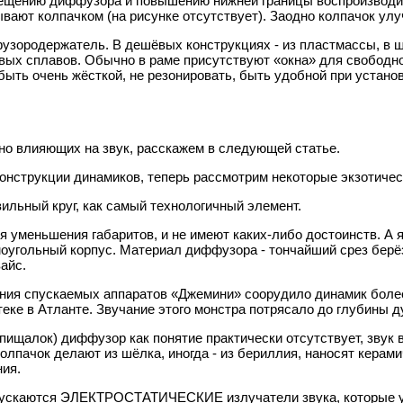
ещению диффузора и повышению нижней границы воспроизводимы
ывают колпачком (на рисунке отсутствует). Заодно колпачок ул
фузородержатель. В дешёвых конструкциях - из пластмассы, в ш
евых сплавов. Обычно в раме присутствуют «окна» для свободн
быть очень жёсткой, не резонировать, быть удобной при установ
но влияющих на звук, расскажем в следующей статье.
нструкции динамиков, теперь рассмотрим некоторые экзотичес
ильный круг, как самый технологичный элемент.
я уменьшения габаритов, и не имеют каких-либо достоинств. А
оугольный корпус. Материал диффузора - тончайший срез берёз
айс.
тания спускаемых аппаратов «Джемини» соорудило динамик 
еке в Атланте. Звучание этого монстра потрясало до глубины д
пищалок) диффузор как понятие практически отсутствует, звук
олпачок делают из шёлка, иногда - из бериллия, наносят кера
ния.
ускаются ЭЛЕКТРОСТАТИЧЕСКИЕ излучатели звука, которые уж