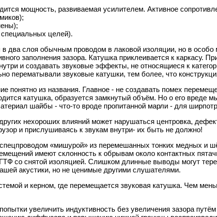
одится мощность, развиваемая усилителем. Активное сопротивле
миков);
ены);
 специальных целей).
 в два слоя обычным проводом в лаковой изоляции, но в особо
вного заполнения зазора. Катушка приклеивается к каркасу. Пр
внутри и создавать звуковые эффекты, не относящиеся к катего
но перематывали звуковые катушки, тем более, что конструкци
ие понятно из названия. Главное - не создавать помех перемещ
одится катушка, образуется замкнутый объём. Но о его вреде 
териал шайбы - что-то вроде пропитанной марли - для ширпотре
других нехороших влияний может нарушаться центровка, дефект
узор и прислушиваясь к звукам внутри- их быть не должно!
 спецпроводом «мишурой» из перемешанных тонких медных и 
емещений имеют склонность к обрывам около контактных пятачк
ГТФ со снятой изоляцией. Слишком длинные выводы могут тере
ашей акустики, но не ценимые другими слушателями.
стемой и керном, где перемещается звуковая катушка. Чем мень
опытки увеличить индуктивность без увеличения зазора путём 