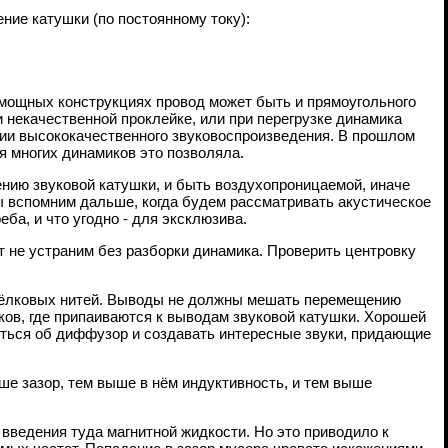
ние катушки (по постоянному току):
 мощных конструкциях провод может быть и прямоугольного
и некачественной проклейке, или при перегрузке динамика
рии высококачественного звуковоспроизведения. В прошлом
я многих динамиков это позволяла.
ению звуковой катушки, и быть воздухопроницаемой, иначе
мы вспомним дальше, когда будем рассматривать акустическое
ба, и что угодно - для эксклюзива.
 не устраним без разборки динамика. Проверить центровку
шёлковых нитей. Выводы не должны мешать перемещению
ов, где припаиваются к выводам звуковой катушки. Хорошей
ться об диффузор и создавать интересные звуки, придающие
ше зазор, тем выше в нём индуктивность, и тем выше
введения туда магнитной жидкости. Но это приводило к