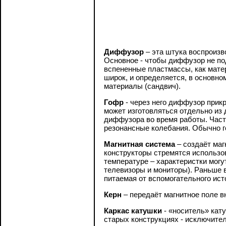
Диффузор
– эта штука воспроизв
Основное - чтобы диффузор не по
вспененные пластмассы, как мате
широк, и определяется, в основн
материалы (сандвич).
Гофр
- через него диффузор прик
может изготовляться отдельно из
диффузора во время работы. Част
резонансные колебания. Обычно г
Магнитная система
– создаёт маг
конструкторы стремятся использо
температуре – характеристки могу
телевизоры и мониторы). Раньше 
питаемая от вспомогательного ист
Керн
– передаёт магнитное поле в
Каркас катушки
- «носитель» кат
старых конструкциях - исключител