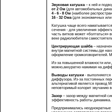
Звуковая катушка
– к ней и подв
от 2 Ом
(для автомобильных дина
4 - 6 - 8 Ом
(наиболее распростран
16 - 32 Ома
(для экономичных или
Катушка чаще всего наматывается
сечения - для увеличения эффекти
часть витков может «болтаться» 
веке радиолюбители самостоятель
Центрирующая шайба
– назначен
внутри магнитной системы,где нах
оформление громкоговорителей. Ма
Из-за повышенной влажности или 
можно,аккуратно нажимая на дифф
Выводы катушки
- выполняются
диффузора. Из-за постоянных пер
альтернативой является провод М
неповторимый колорит звучанию в
Зазор
– зазор между магнитной си
эффективность работы динамика.
Предпринимались неоднократные п