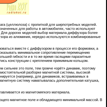
мага (целлюлоза) с пропиткой для ширпотребных моделей.
значенных для работы в автомобилях, часто используют
. Для дорогих моделей выбор материала диффузора более
фузора из алюминия, нередко используются комбинированные
оваться вместе с диффузором в процессе его формовки, а
ен оказывать минимальное сопротивление перемещению
льшей гибкости и в то же время гасящими паразитные
лись конструкции с креплением прижимным кольцом.
ем сильнее это поле, тем громче «орёт» динамик, поэтому
мостоятельной разборке магнитной системы, высокой
анируется (например, для динамиков, встраиваемых в
 магнитную систему наматывалась дополнительная катушка,
тавливается из магнитомягкого материала.
рующего магнитное поле и обладающего минимальной массой. В