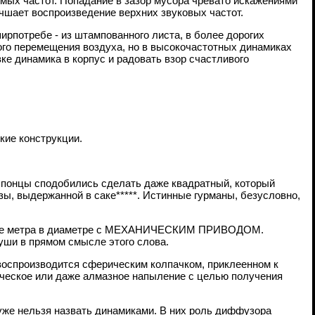
х частот. Попадание в зазор мусора чревато искажениями
учшает воспроизведение верхних звуковых частот.
ирпотребе - из штампованного листа, в более дорогих
ого перемещения воздуха, но в высокочастотных динамиках
ке динамика в корпус и радовать взор счастливого
кие конструкции.
 японцы сподобились сделать даже квадратный, который
ы, выдержанной в саке*****. Истинные гурманы, безусловно,
более метра в диаметре с МЕХАНИЧЕСКИМ ПРИВОДОМ.
уши в прямом смысле этого слова.
 воспроизводится сферическим колпачком, приклеенном к
мическое или даже алмазное напыление с целью получения
е нельзя назвать динамиками. В них роль диффузора