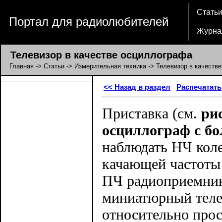
Стать
Портал для радиолюбителей
Журна
Телевизор в качестве осциллографа
Главная
->
Статьи
->
Измерительная техника
-> Телевизор в качеств
<< Назад в раздел
Распечатать
Приставка (см.
рис
осциллограф с б
наблюдать НЧ коле
качающей частоты 
ПЧ радиоприемник
миниатюрный теле
относительно прос