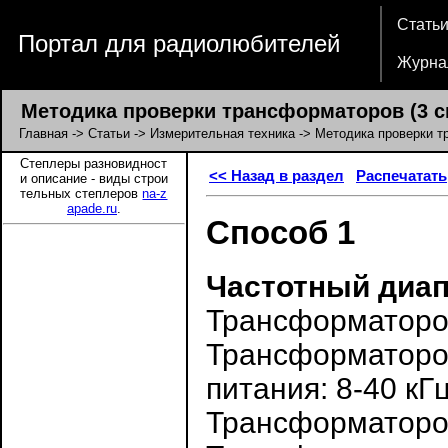
Стать
Портал для радиолюбителей
Журна
Методика проверки трансформаторов (3 с
Главная
->
Статьи
->
Измерительная техника
-> Методика проверки т
Степлеры разновидност
<< Назад в раздел
Распечатать
и описание - виды строи
тельных степлеров
na-z
apade.ru
.
Способ 1
Частотный диап
Трансформаторов
Трансформаторов
питания: 8-40 кГц
Трансформаторов