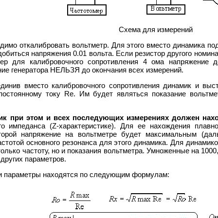
Схема для измерений
димо откалибровать вольтметр. Для этого вместо динамика по
добиться напряжения 0.01 вольта. Если резистор другого номин
ер для калибровочного сопротивления 4 ома напряжение д
ие генератора НЕЛЬЗЯ до окончания всех измерений.
динив вместо калибровочного сопротивления динамик и выст
постоянному току Re. Им будет являться показание вольтме
к при этом и всех последующих измерениях должен нахо
о импеданса (Z-характеристике). Для ее нахождения плавно
оторой напряжение на вольтметре будет максимальным (да
астотой основного резонанса для этого динамика. Для динами
только частоту, но и показания вольтметра. Умноженные на 100
других параметров.
 параметры находятся по следующим формулам: