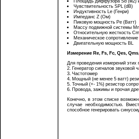
Площадь диффузора Sd (м2) и
Чувствительность SPL (dB)
Индуктивность Le (Генри)
Импеданс Z (Ом)
Пиковую мощность Pe (Ватт)
Массу подвижной системы Mm
Относительную жесткость Cm
Механическое сопротивление 
Двигательную мощность BL
Измерение Re, Fs, Fc, Qes, Qms,
Для проведения измерений этих 
2. Генератор сигналов звуковой 
3. Частотомер
4. Мощный (не менее 5 ватт) рез
5. Точный (+- 1%) резистор сопр
6. Провода, зажимы и прочая дре
Конечно, в этом списке возмож
случае необходимостью. Вмест
способное генерировать синусои