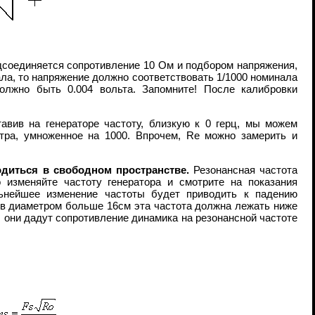
дсоединяется сопротивление 10 Ом и подбором напряжения,
ала, то напряжение должно соответствовать 1/1000 номинала
олжно быть 0.004 вольта. Запомните! После калибровки
авив на генераторе частоту, близкую к 0 герц, мы можем
тра, умноженное на 1000. Впрочем, Re можно замерить и
диться в свободном пространстве.
Резонансная частота
 изменяйте частоту генератора и смотрите на показания
льнейшее изменение частоты будет приводить к падению
ков диаметром больше 16см эта частота должна лежать ниже
0, они дадут сопротивление динамика на резонансной частоте