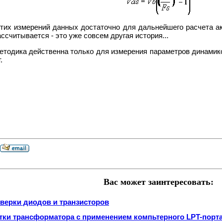
тих измерений данных достаточно для дальнейшего расчета ак
ассчитывается - это уже совсем другая история...
етодика действенна только для измерения параметров динамик
.
Вас может заинтересовать:
верки диодов и транзисторов
тки трансформатора с применением компьтерного LPT-порт