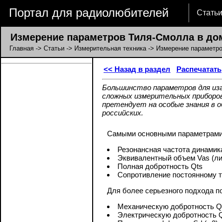
Портал для радиолюбителей
Стать
Измерение параметров Тиля-Смолла в до
Главная
->
Статьи
->
Измерительная техника
-> Измерение параметр
<< Назад в раздел
Распечатать
Большинство параметров для изг
сложных измерительных приборов
претендует на особые знания в о
российских.
Самыми основными параметрами, 
Резонансная частота динамика
Эквивалентный объем Vas (ли
Полная добротность Qts
Сопротивление постоянному т
Для более серьезного подхода п
Механическую добротность 
Электрическую добротность 