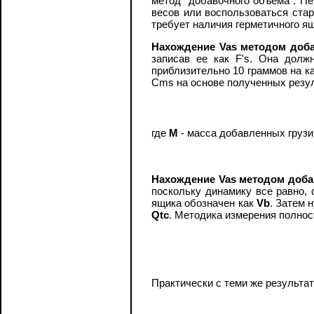
метод "добавочного объема". Пе
весов или воспользоваться стар
требует наличия герметичного я
Нахождение Vas методом доб
записав ее как F's. Она долж
приблизительно 10 граммов на к
Cms на основе полученных резу
где
М
- масса добавленных грузи
Нахождение Vas методом доба
поскольку динамику все равно,
ящика обозначен как
Vb
. Затем 
Qtc
. Методика измерения полно
Практически с теми же результа