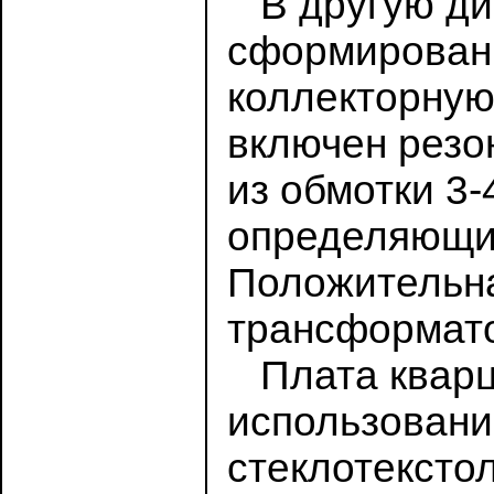
В другую диа
сформированн
коллекторную
включен резо
из обмотки 3
определяющий
Положительна
трансформато
Плата кварце
использовани
стеклотекстол