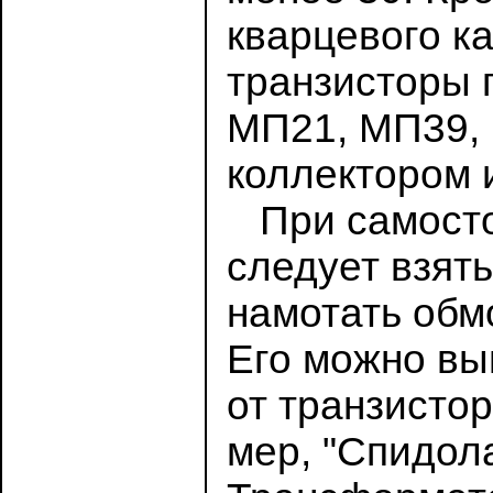
кварцевого к
транзисторы г
МП21, МП39,
коллектором 
При самосто
следует взят
намотать обмот
Его можно вы
от транзисто
мер, "Спидола