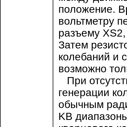
положение. В
вольтметру п
разъему XS2,
Затем резист
колебаний и 
возможно тол
При отсутств
генерации ко
обычным рад
KB диапазоны