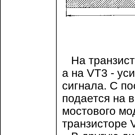
На транзисто
а на VT3 - у
сигнала. С п
подается на 
мостового мо
транзисторе 