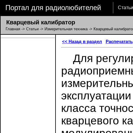
Портал для радиолюбителей
Стать
Кварцевый калибратор
Главная
->
Статьи
->
Измерительная техника
-> Кварцевый калибрато
<< Назад в раздел
Распечатать
Для регулиро
радиоприемны
измерительны
эксплуатации
класса точно
кварцевого к