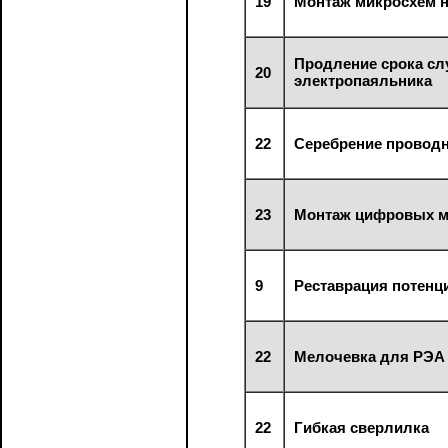
19
Монтаж микросхем н
Продление срока с
20
электропаяльника
22
Серебрение провод
23
Монтаж цифровых м
9
Реставрация потенц
22
Мелочевка для РЭА
22
Гибкая сверлилка