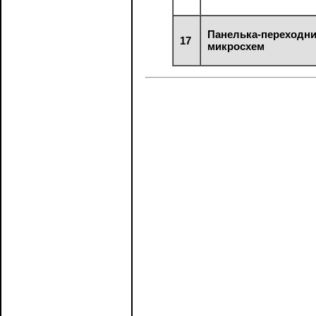
Панелька-переходн
17
микросхем