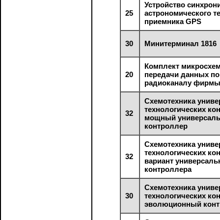
Устройство синхрон
25
астрономического т
приемника GPS
30
Минитерминал 1816
Комплект микросхе
20
передачи данных по
радиоканалу фирмы
Схемотехника унив
технологических ко
32
мощный универсал
контроллер
Схемотехника унив
технологических ко
32
вариант универсаль
контроллера
Схемотехника унив
30
технологических ко
эволюционный кон