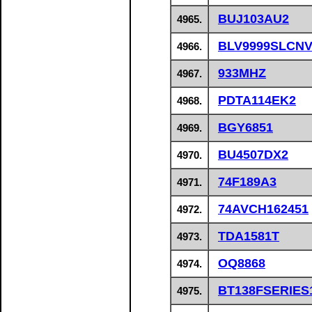
BUJ103AU2
4965.
BLV9999SLCNV
4966.
933MHZ
4967.
PDTA114EK2
4968.
BGY6851
4969.
BU4507DX2
4970.
74F189A3
4971.
74AVCH162451
4972.
TDA1581T
4973.
OQ8868
4974.
BT138FSERIES
4975.