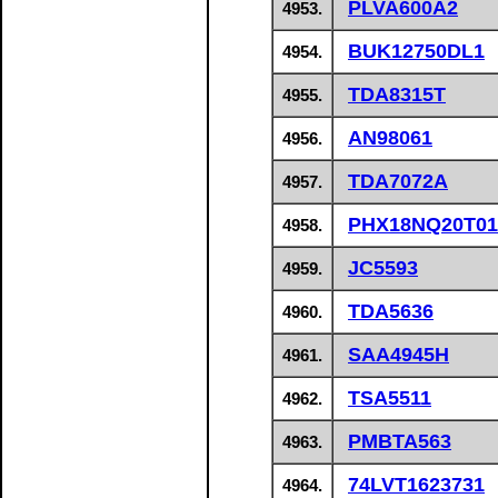
PLVA600A2
4953.
BUK12750DL1
4954.
TDA8315T
4955.
AN98061
4956.
TDA7072A
4957.
PHX18NQ20T01
4958.
JC5593
4959.
TDA5636
4960.
SAA4945H
4961.
TSA5511
4962.
PMBTA563
4963.
74LVT1623731
4964.