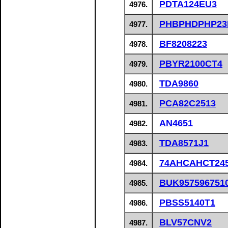
PDTA124EU3
4976.
PHBPHDPHP23
4977.
BF8208223
4978.
PBYR2100CT4
4979.
TDA9860
4980.
PCA82C2513
4981.
AN4651
4982.
TDA8571J1
4983.
74AHCAHCT24
4984.
BUK957596751
4985.
PBSS5140T1
4986.
BLV57CNV2
4987.