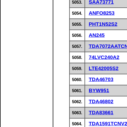
SAA73771
5053.
ANFO8253
5054.
PHT1N52S2
5055.
AN245
5056.
TDA7072AATC
5057.
74LVC240A2
5058.
LTE42005S2
5059.
TDA46703
5060.
BYW951
5061.
TDA46802
5062.
TDA83661
5063.
TDA1591TCNV
5064.