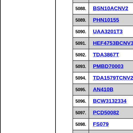
BSN10ACNV2
5088.
PHN10155
5089.
UAA3201T3
5090.
HEF4753BCNV
5091.
TDA3867T
5092.
PMBD70003
5093.
TDA1579TCNV
5094.
AN410B
5095.
BCW3132334
5096.
PCD50082
5097.
FS079
5098.