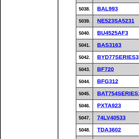
BAL993
5038.
NE523SA5231
5039.
BU4525AF3
5040.
BAS3163
5041.
BYD77SERIES3
5042.
BF720
5043.
BFG312
5044.
BAT754SERIES
5045.
PXTA923
5046.
74LV40533
5047.
TDA3602
5048.