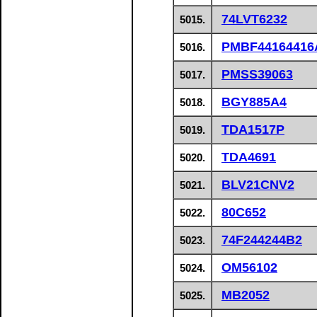
74LVT6232
5015.
PMBF4416441
5016.
PMSS39063
5017.
BGY885A4
5018.
TDA1517P
5019.
TDA4691
5020.
BLV21CNV2
5021.
80C652
5022.
74F244244B2
5023.
OM56102
5024.
MB2052
5025.