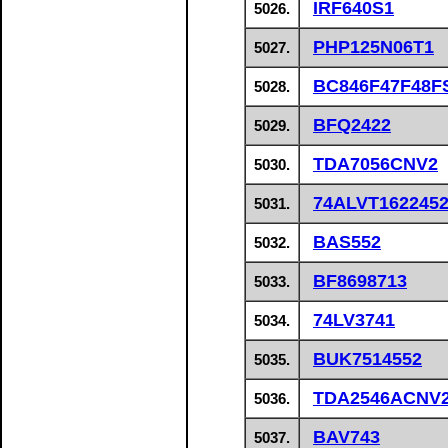
IRF640S1
5026.
PHP125N06T1
5027.
BC846F47F48F
5028.
BFQ2422
5029.
TDA7056CNV2
5030.
74ALVT162245
5031.
BAS552
5032.
BF8698713
5033.
74LV3741
5034.
BUK7514552
5035.
TDA2546ACNV
5036.
BAV743
5037.