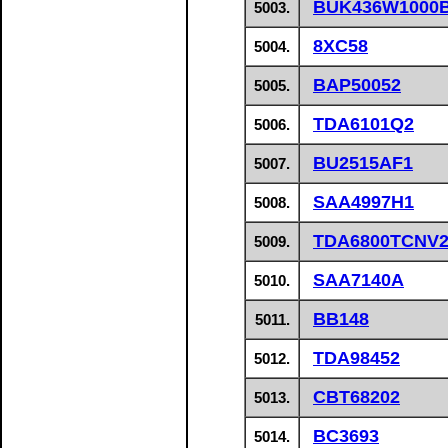
BUK436W1000
5003.
8XC58
5004.
BAP50052
5005.
TDA6101Q2
5006.
BU2515AF1
5007.
SAA4997H1
5008.
TDA6800TCNV
5009.
SAA7140A
5010.
BB148
5011.
TDA98452
5012.
CBT68202
5013.
BC3693
5014.