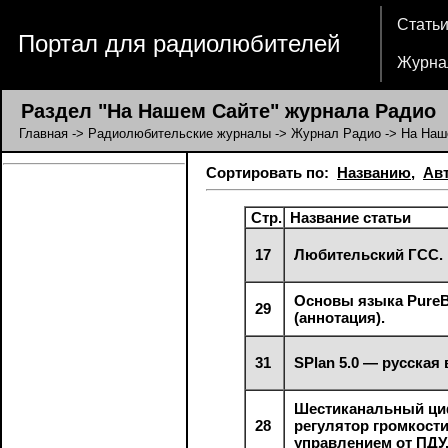
Стать
Портал для радиолюбителей
Журна
Раздел "На Нашем Сайте" журнала Радио
Главная
->
Радиолюбительские журналы
->
Журнал Радио
-> На Наш
Сортировать по:
Названию
,
Ав
Стр.
Название статьи
17
Любительский ГСС.
Основы языка PureB
29
(аннотация).
31
SPlan 5.0 — русская 
Шестиканальный ц
28
регулятор громкости
управлением от ПДУ