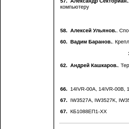
57.
Александр Секториан.
компьютеру
58.
Алексей Ульянов.
. Сп
60.
Вадим Баранов.
. Креп
62.
Андрей Кашкаров.
. Те
66.
14IVR-00A, 14IVR-00B, 
67.
IW3527A, IW3527K, IW3
67.
КБ1088ЕП1-ХХ