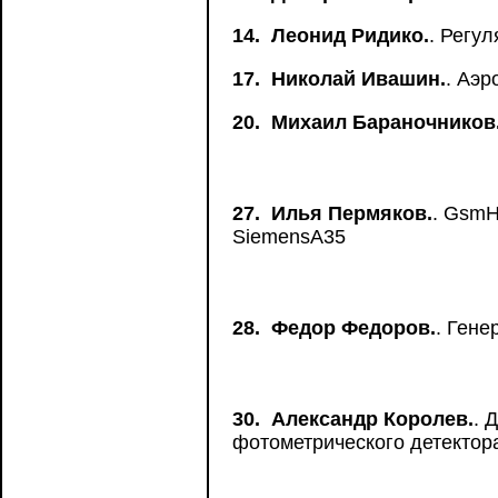
14.
Леонид Ридико.
. Регу
17.
Николай Ивашин.
. Аэр
20.
Михаил Бараночников
27.
Илья Пермяков.
. GsmH
SiemensA35
28.
Федор Федоров.
. Гене
30.
Александр Королев.
. 
фотометрического детектор