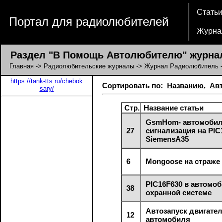
Стать
Портал для радиолюбителей
Журна
Раздел "В Помощь Автолюбителю" журна
Главная
->
Радиолюбительские журналы
->
Журнал Радиолюбитель
https://tank-tts.ru/chebok
Сортировать по:
Названию
,
Ав
sary/
Стр.
Название статьи
GsmHom- автомоби
27
сигнализация на PIC
SiemensA35
6
Mongoose на страже
PIC16F630 в автомо
38
охранной системе
Автозапуск двигате
12
автомобиля