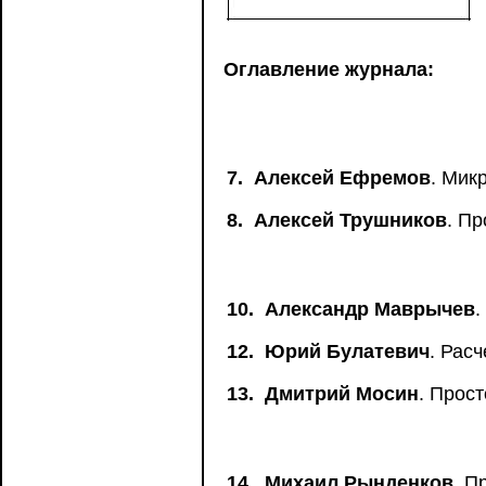
Оглавление журнала:
7.
Алексей Ефремов
. Мик
8.
Алексей Трушников
. П
10.
Александр Маврычев
.
12.
Юрий Булатевич
. Рас
13.
Дмитрий Мосин
. Прос
14.
Михаил Рынденков
. П