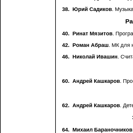
38.
Юрий Садиков
. Музык
Ра
40.
Ринат Мязитов
. Прогр
42.
Роман Абраш
. МК для
46.
Николай Ивашин
. Счи
60.
Андрей Кашкаров
. Пр
62.
Андрей Кашкаров
. Де
64.
Михаил Бараночников