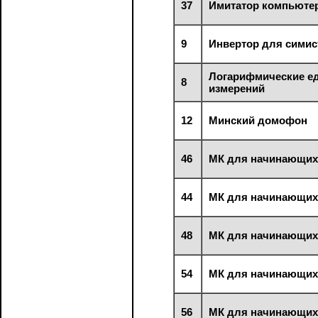
37
Имитатор компьютер
9
Инвертор для симис
Логарифмические е
8
измерений
12
Минский домофон
46
МК для начинающи
44
МК для начинающи
48
МК для начинающи
54
МК для начинающи
56
МК для начинающи