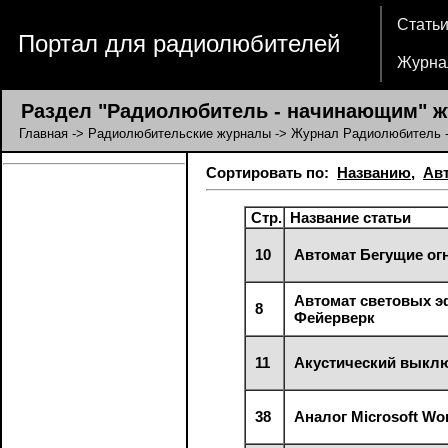
Стать
Портал для радиолюбителей
Журна
Раздел "Радиолюбитель - начинающим" ж
Главная
->
Радиолюбительские журналы
->
Журнал Радиолюбитель
Сортировать по:
Названию
,
Ав
Стр.
Название статьи
10
Автомат Бегущие ог
Автомат световых 
8
Фейерверк
11
Акустический выкл
38
Аналог Microsoft Wo