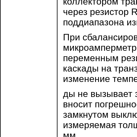
коллектором тра
через резистор 
поддиапазона из
При сбалансиров
микроамперметра
переменным рези
каскады на тран
изменение темп
ды не вызывает з
вносит погрешно
замкнутом выкл
измеряемая толщи
мм.