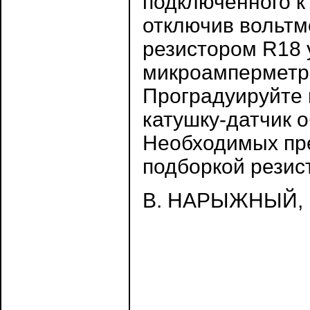
подключённого к
отключив вольтм
резистором R18 
микроамперметра
Проградуируйте 
катушку-датчик 
Необходимых пр
подборкой резис
В. НАРЫЖНЫЙ, г.