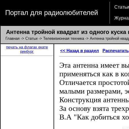
Стать
Портал для радиолюбителей
Журна
Антенна тройной квадрат из одного куска
Главная
->
Статьи
->
Телевизионная техника
-> Антенна тройной квад
печать на флагах екате
<< Назад в раздел
Распечатать
ринбург
Эта антенна имеет в
применяться как в ко
Отличается простото
малыми размерами, э
Конструкция антенны 
За основу взята трех
В.А "Как добиться х