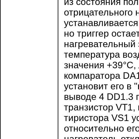
из состояния по
отрицательного 
устанавливается л
но триггер остае
нагревательный 
температура воз
значения +39°С, 
компаратора DA1
установит его в 
выводе 4 DD1.3 п
транзистор VT1,
тиристора VS1 у
относительно его
нагреватель отк