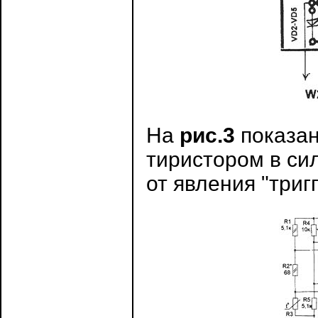
На
рис.3
показан
тиристором в си
от явления "триг