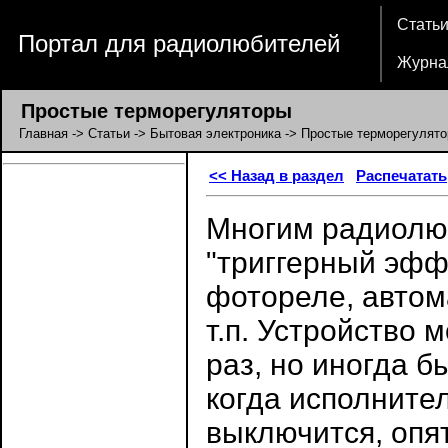
Стать
Портал для радиолюбителей
Журна
Простые терморегуляторы
Главная
->
Статьи
->
Бытовая электроника
-> Простые терморегулят
<< Назад в раздел
Распечатать
Многим радиолю
"триггерный эфф
фотореле, автом
т.п. Устройство 
раз, но иногда 
когда исполните
выключится, опят