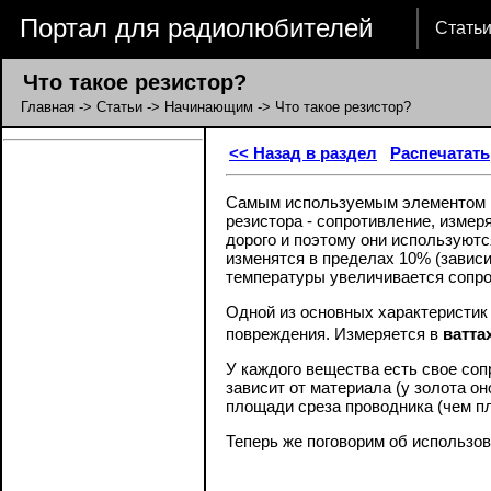
Портал для радиолюбителей
Стать
Что такое резистор?
Главная
->
Статьи
->
Начинающим
-> Что такое резистор?
<< Назад в раздел
Распечатать
Самым используемым элементом в
резистора - сопротивление, измер
дорого и поэтому они используют
изменятся в пределах 10% (завис
температуры увеличивается сопрот
Одной из основных характеристик
повреждения. Измеряется в
ватта
У каждого вещества есть свое соп
зависит от материала (у золота о
площади среза проводника (чем п
Теперь же поговорим об использо