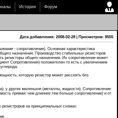
рналы
История
Форум
Дата добавления: 2008-02-28 | Просмотров: 9555
азвание - сопротивление). Основная характеристика
 общего назначения. Производство стабильных резисторов
ать резисторы общего назначения. Их сопротивление может
циент Сопротивления) положителен то есть с увеличением
 углерода.
мощность, которую резистор может рассеять без
а), у других маленькое (металлы, жидкости). Сопротивление
имость прямая: чем длиннее тем больше сопротивление) и от
х резистроров на принципиальных схемах:
ие