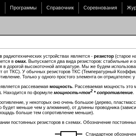
и
Программы
Справочник
Соревнования
Жу
 радиотехнических устройствах является -
резистор
(старое н
яется в
омах
. Выпускается два вида резисторов: стабильные и
ся в дорогой высокоточной аппаратуре. Мы же будем использов
ит от ТКС). У обычных резисторов ТКС (Температурный Коэффи
ивление. Только у одного простого элемента он отрицателен: у
 является рассеваемая
мощность
. Рассеваемая мощность это 
2
х
. Находится по формуле
мощность=ток
* сопротивление
.
ротивление, у некоторых оно очень большое (дерево, пластмасс
но будет меньше чем у алюминия), от длинны проводника (завис
лощадь больше тем сопротивление меньше).
вании постоянных резисторов в схемах. Обозначение постоянны
Стандартное обозначен