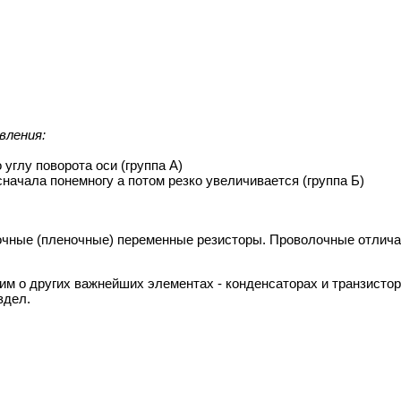
вления:
углу поворота оси (группа А)
сначала понемногу а потом резко увеличивается (группа Б)
очные (пленочные) переменные резисторы. Проволочные отлич
м о других важнейших элементах - конденсаторах и транзистор
здел.