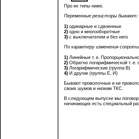
Про их типы ниже.
Переменные резисторы бывают:
1)
одинарные и сдвоенные
2)
одно и многооборотные
3)
с выключателем и без него
По характеру изменения сопроти
1)
Линейные т. е. Пропорционально 
2)
Обратно логарифмической т. е. 
3)
Логарифмические (группа В)
4)
И другие (группы Е, И)
Бывают проволочные и не провол
своих шумов и низким ТКС.
В следующем выпуске мы поговори
начинающих есть специальный ра