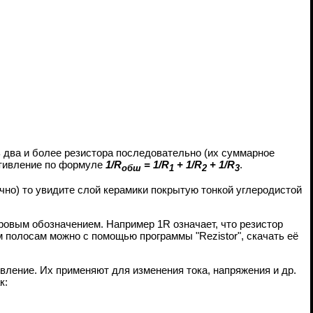
 два и более резистора последовательно (их суммарное
отивление по формуле
1/R
= 1/R
+ 1/R
+ 1/R
.
обш
1
2
3
чно) то увидите слой керамики покрытую тонкой углеродистой
ровым обозначением. Например 1R означает, что резистор
ым полосам можно с помощью программы "Rezistor", скачать её
вление. Их применяют для изменения тока, напряжения и др.
к: