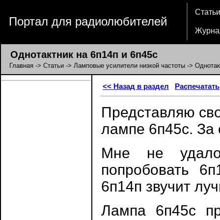
Стать
Портал для радиолюбителей
Журна
Однотактник на 6п14п и 6п45с
Главная
->
Статьи
->
Ламповые усилители низкой частоты
-> Однотак
<< Назад в раздел
Распечатать
Представляю сво
лампе 6п45с. За
Мне не удало
попробовать 6п
6п14п звучит луч
Лампа 6п45с п