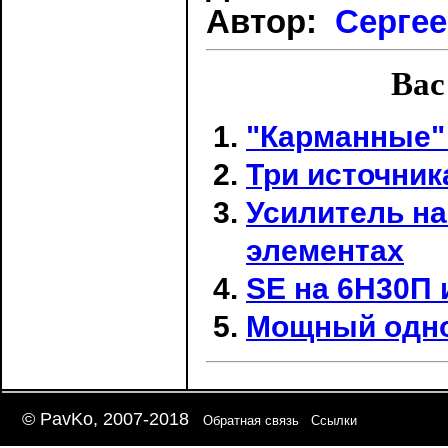
Автор:
Серге
Вас
"Карманные"
Три источника
Усилитель н
элементах
SE на 6Н30П 
Мощный однот
© PavKo, 2007-2018
Обратная связь
Ссылки