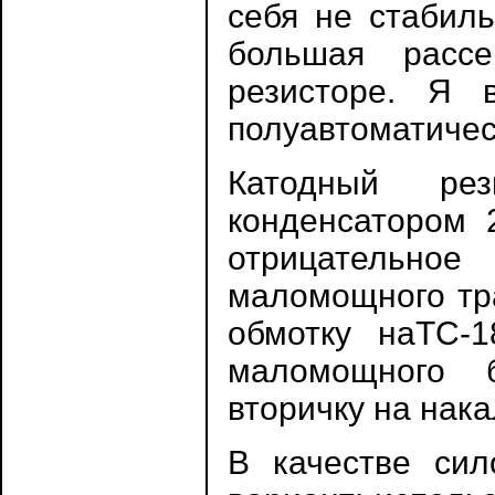
себя не стабиль
большая расс
резисторе. Я 
полуавтоматиче
Катодный ре
конденсатором 
отрицательн
маломощного тр
обмотку наТС-1
маломощного б
вторичку на нака
В качестве сил