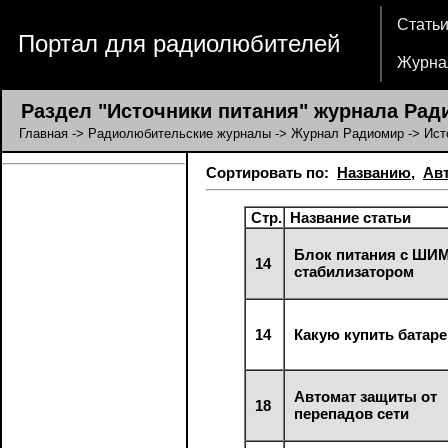
Стать
Портал для радиолюбителей
Журна
Раздел "Источники питания" журнала Рад
Главная
->
Радиолюбительские журналы
->
Журнал Радиомир
-> Ист
Сортировать по:
Названию
,
Ав
Стр.
Название статьи
Блок питания с ШИМ
14
стабилизатором
14
Какую купить батар
Автомат защиты от
18
перепадов сети