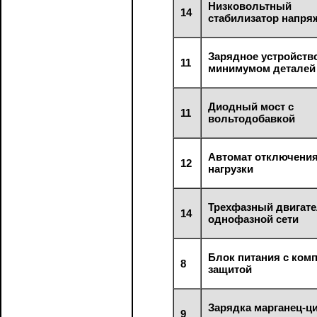
Низковольтный
14
стабилизатор напря
Зарядное устройств
11
минимумом деталей
Диодный мост с
11
вольтодобавкой
Автомат отключени
12
нагрузки
Трехфазный двигате
14
однофазной сети
Блок питания с ком
8
защитой
Зарядка марганец-ц
9