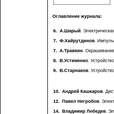
Оглавление журнала:
6.
А.Шарый
. Электрическа
7.
Ф.Хайрутдинов
. Импуль
7.
А.Травкин
. Окрашивани
8.
В.Устименко
. Устройств
9.
В.Старнаков
. Устройст
10.
Андрей Кашкаров
. Ди
12.
Павел Негробов
. Элек
14.
Владимир Лебедев
. Э