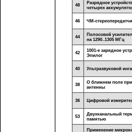
Разрядное устройст
48
четырех аккумулято
46
ЧМ-стереопередатчи
Полосовой усилите
44
на 1290..1305 МГц
1001-е зарядное уст
42
Эпилог
40
Ультразвуковой инг
О ближнем поле пр
38
антенны
36
Цифровой измерите
Двухканальный тер
53
памятью
Применение микрок