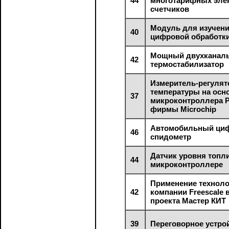
44
многотарифных эле
счетчиков
Модуль для изучени
40
цифровой обработки
Мощный двухканал
42
термостабилизатор
Измеритель-регулят
температуры на осн
37
микроконтроллера 
фирмы Microchip
Автомобильный ци
46
спидометр
Датчик уровня топл
44
микроконтроллере
Применение техноло
42
компании Freescale 
проекта Мастер КИТ
39
Переговорное устро