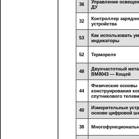
Управление освещен
36
ДУ
Контроллер зарядно
32
устройства
Как использовать у
53
индикаторы
52
Термореле
Двухчастотный мет
48
BМ8043 — Кощей
Физические основы
44
конструирования ко
спутникового телев
Измерительные устр
40
основе цифровой ш
38
Многофункциональ