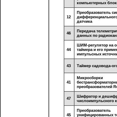
компьютерных блока
Преобразователь си
12
дифференциального
датчика
Передача телеметри
46
данных по радиокан
ШИМ-регулятор на о
44
таймера и его приме
импульсных источни
43
Таймер садовода-ог
Микросборки
41
бестрансформаторн
преобразователей 
Шифратор и дешифр
47
числоимпульсного 
Преобразователь
45
унифицированных т