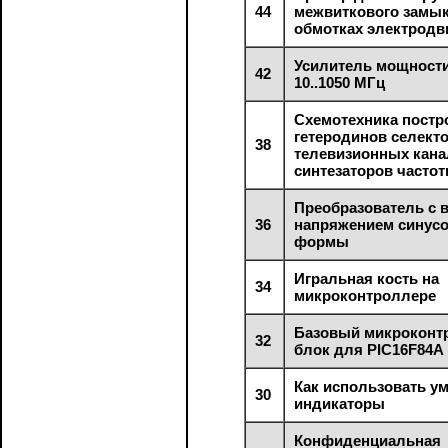
44
межвиткового замык
обмотках электродв
Усилитель мощности
42
10..1050 МГц
Схемотехника постр
гетеродинов селект
38
телевизионных кана
синтезаторов часто
Преобразователь с
36
напряжением синус
формы
Игральная кость на
34
микроконтроллере
Базовый микроконт
32
блок для PIC16F84A
Как использовать у
30
индикаторы
Конфиденциальная