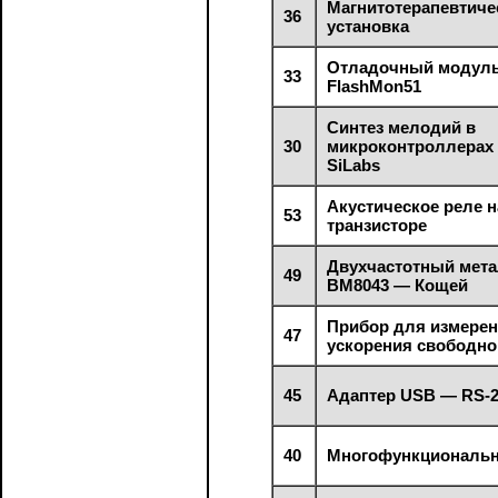
Магнитотерапевтиче
36
установка
Отладочный модуль
33
FlashMon51
Синтез мелодий в
30
микроконтроллера
SiLabs
Акустическое реле 
53
транзисторе
Двухчастотный мет
49
ВМ8043 — Кощей
Прибор для измере
47
ускорения свободно
45
Адаптер USB — RS-
40
Многофункциональ