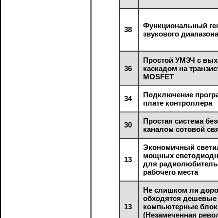
Функциональный ге
38
звукового диапазон
Простой УМЗЧ с вы
36
каскадом на транзис
MOSFET
Подключение прогр
34
плате контроллера
Простая система без
30
каналом сотовой св
Экономичный свети
мощных светодиодн
13
для радиолюбитель
рабочего места
Не слишком ли доро
обходятся дешевые
13
компьютерные блок
(Незамеченная рево