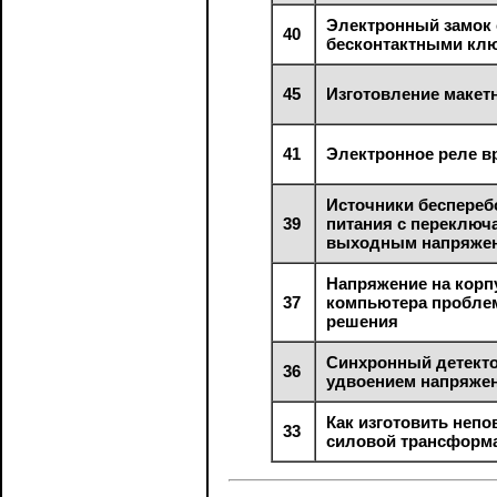
Электронный замок 
40
бесконтактными кл
45
Изготовление макет
41
Электронное реле в
Источники беспереб
39
питания с переклю
выходным напряже
Напряжение на корп
37
компьютера пробле
решения
Синхронный детекто
36
удвоением напряже
Как изготовить неп
33
силовой трансформ