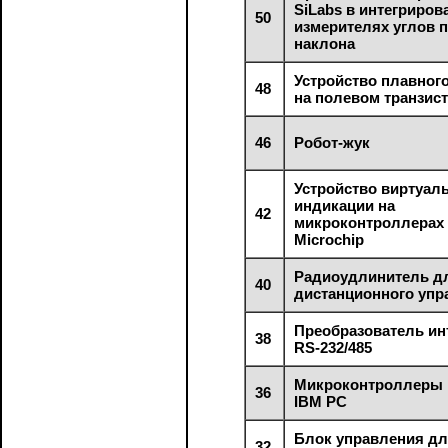
SiLabs в интегриро
50
измерителях углов 
наклона
Устройство плавног
48
на полевом транзис
46
Робот-жук
Устройство виртуал
индикации на
42
микроконтроллера
Microchip
Радиоудлинитель д
40
дистанционного упр
Преобразователь и
38
RS-232/485
Микроконтроллеры 
36
IBM PC
Блок управления дл
32