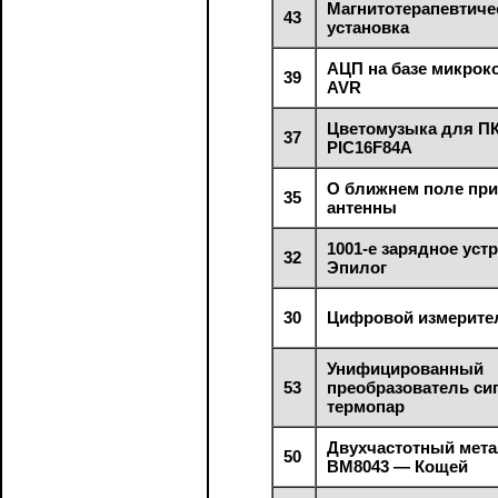
Магнитотерапевтиче
43
установка
АЦП на базе микрок
39
AVR
Цветомузыка для ПК
37
PIC16F84A
О ближнем поле пр
35
антенны
1001-е зарядное уст
32
Эпилог
30
Цифровой измерите
Унифицированный
53
преобразователь си
термопар
Двухчастотный мет
50
ВМ8043 — Кощей