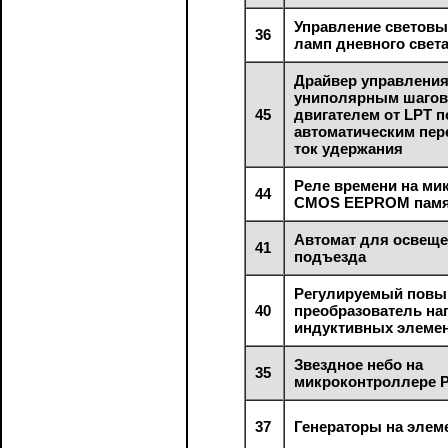
Управление светов
36
ламп дневного свет
Драйвер управлени
униполярным шаго
45
двигателем от LPT п
автоматическим пер
ток удержания
Реле времени на ми
44
CMOS EEPROM пам
Автомат для освеще
41
подъезда
Регулируемый пов
40
преобразователь на
индуктивных элеме
Звездное небо на
35
микроконтроллере P
37
Генераторы на элем