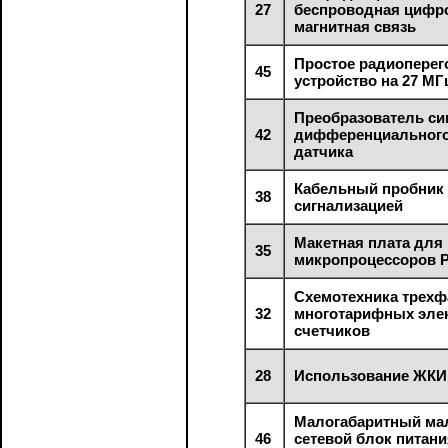
27
беспроводная цифр
магнитная связь
Простое радиоперег
45
устройство на 27 МГ
Преобразователь си
42
дифференциального
датчика
Кабельный пробник 
38
сигнализацией
Макетная плата для
35
микропроцессоров 
Схемотехника трех
32
многотарифных эле
счетчиков
28
Использование ЖКИ
Малогабаритный м
46
сетевой блок питани