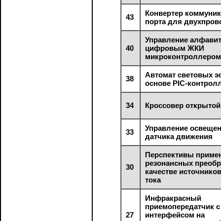
Конвертер коммуни
43
порта для двухпров
Управление алфавит
40
цифровым ЖКИ
микроконтроллером
Автомат световых э
38
основе РIС-контрол
34
Кроссовер открытой
Управление освещен
33
датчика движения
Перспективы приме
резонансных преобр
30
качестве источнико
тока
Инфракрасный
приемопередатчик 
27
интерфейсом на