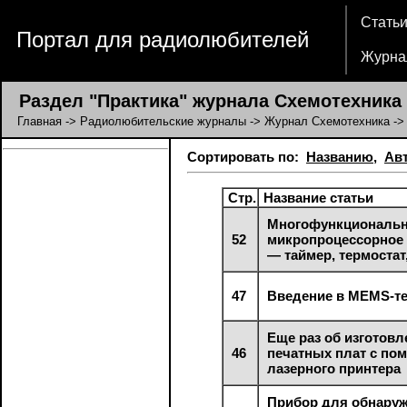
Стать
Портал для радиолюбителей
Журна
Раздел "Практика" журнала Схемотехника
Главная
->
Радиолюбительские журналы
->
Журнал Схемотехника
->
Сортировать по:
Названию
,
Ав
Стр.
Название статьи
Многофункциональ
52
микропроцессорное 
— таймер, термостат
47
Введение в MEMS-т
Еще раз об изготовл
46
печатных плат с п
лазерного принтера
Прибор для обнару