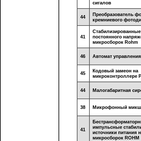
сигалов
Преобразователь фо
44
кремниевого фотод
Стабилизированные
41
постоянного напряж
микросборок Rohm
46
Автомат управлени
Кодовый замеон на
45
микроконтроллере P
44
Малогабаритная сир
38
Микрофонный микш
Бестрансформатор
импульсные стабил
41
источники питания н
микросборок ROHM