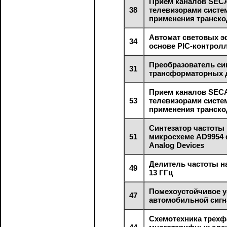
Прием каналов SE
38
телевизорами систе
применения транск
Автомат световых э
34
основе РIС-контрол
Преобразователь си
31
трансформаторных 
Прием каналов SE
53
телевизорами систе
применения транск
Синтезатор частоты
51
микросхеме AD9954
Analog Devices
Делитель частоты на
49
13 ГГц
Помехоустойчивое у
47
автомобильной сиг
Схемотехника трех