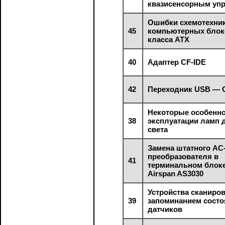
квазисенсорным уп
Ошибки схемотехни
45
компьютерных блок
класса АТХ
40
Адаптер CF-IDE
42
Переходник USB — 
Некоторые особенн
38
эксплуатации ламп 
света
Замена штатного AC
преобразователя в
41
терминальном блок
Airspan AS3030
Устройства сканиров
39
запоминанием сост
датчиков