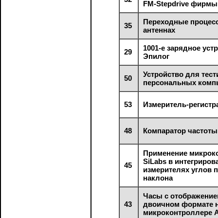
FM-Stepdrive фирмы
Переходные процес
35
антеннах
1001-е зарядное уст
29
Эпилог
Устройство для тес
50
персональных комп
53
Измеритель-регистр
48
Компаратор частоты
Применение микрок
SiLabs в интегриро
45
измерителях углов 
наклона
Часы с отображение
43
двоичном формате 
микроконтроллере 