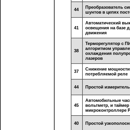
Преобразователь си
44
шунтов в цепях пост
Автоматический вы
41
освещения на базе д
движения
Терморегулятор с П
алгоритмом управл
38
охлаждения полупр
лазеров
Снижение мощности
37
потребляемой реле
44
Простой измерител
Автомобильные час
45
вольтметр, и таймер
микроконтроллере P
40
Простой узкополос