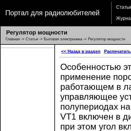
Стать
Портал для радиолюбителей
Журна
Регулятор мощности
Главная
->
Статьи
->
Бытовая электроника
-> Регулятор мощности
<< Назад в раздел
Распечатать
Особенностью это
применение поро
работающем в ла
управляющее уст
полупериодах на
VT1 включен в д
при этом угол в