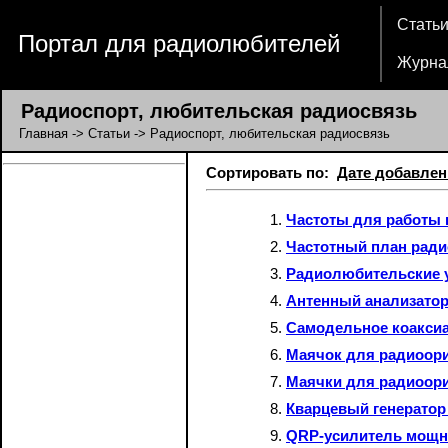
Стать
Портал для радиолюбителей
Журна
Радиоспорт, любительская радиосвязь
Главная
->
Статьи
-> Радиоспорт, любительская радиосвязь
Сортировать по:
Дате добавлен
Частоты для работы
Частотный план рад
Радиолюбительские у
Антенный анализатор
Самодельное коакси
Маячок для радиоори
Маячки для радиоор
Кварцевый генератор
QRP-усилитель мощн